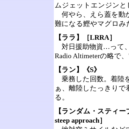
ムジェットエンジンと
何やら、えら蓋を動か
難になる鰹やマグロみ
【ララ】［LRRA］
対日援助物資…って、いつ
Radio Altimeter
【ラン】《S》
乗務した回数。着陸を意
ぁ、離陸したっきりで
る。
【ランダム・スティープ
steep
approach］