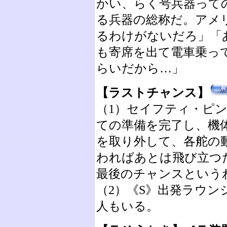
かい、らく号兵器って
る兵器の総称だ。アメ
るわけがないだろ」「
も寄席を出て電車乗っ
らいだから…」
【ラストチャンス】
（1）セイフティ・ピ
ての準備を完了し、機
を取り外して、各舵の
わればあとは飛び立つ
最後のチャンスという
（2）《S》出発ラウ
人もいる。