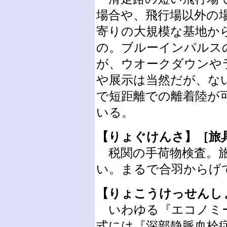
場合や、飛行場以外の
寄りの大規模な基地か
の。ブルーインパルス
が、ウオークダウンや
や展示は当然だが、ない
で短距離での離着陸が
いる。
【りょぐけんさ】［旅
税関の手荷物検査。旅
い。まるで合羽からげ
【りょこうけっせんし
いわゆる『エコノミー
式には『深部静脈血栓