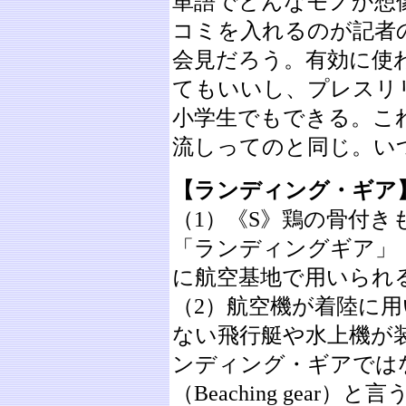
単語でどんなモノか想
コミを入れるのが記者
会見だろう。有効に使
てもいいし、プレスリ
小学生でもできる。こ
流しってのと同じ。い
【ランディング・ギア】［la
（1）《S》鶏の骨付き
「ランディングギア」
に航空基地で用いられ
（2）航空機が着陸に
ない飛行艇や水上機が
ンディング・ギアでは
（Beaching gear）と言