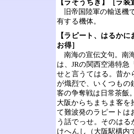
【ラそうちき】［ラ装
旧帝国陸軍の輸送機で
有する機体。
【ラピート、はるかに
お得］
南海の宣伝文句。南海
は、JRの関西空港特
せと言うてはる。昔か
が熾烈で、いくつもの
客の争奪戦は日常茶飯
大阪からちまちま客を
て難波発のラピートは
う話でっせ。そのはる
けへんし（大阪駅構内