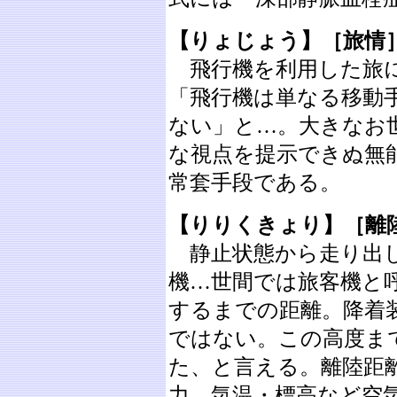
【りょじょう】［旅情
飛行機を利用した旅に
「飛行機は単なる移動
ない」と…。大きなお
な視点を提示できぬ無
常套手段である。
【りりくきょり】［離
静止状態から走り出して
機…世間では旅客機と呼
するまでの距離。降着
ではない。この高度ま
た、と言える。離陸距
力、気温・標高など空