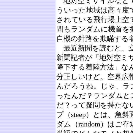
地対空ミサイルなど
ういった地域は高々度
されている飛行場上空
間もランダムに機首を
自機の針路を欺瞞する
最近新聞を読むと、立
新聞記者が「地対空ミ
降下する着陸方法」な
分正しいけど、空幕広
んだろうね。じゃ、ラ
ったんだ？ランダムと
だ？って疑問を持たな
プ（steep）とは、
ダム（random）は