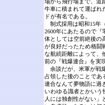
場から飛行場まで、道
牛車に積まれて運ばれ
ドが有名である。
制式採用は昭和15年（
2600年にあたるので『
体としては空前絶後の
が良好だったため格闘
な航続距離によって、
前の『戦爆連合』を実
余談だが、米軍が戦爆
占領した後のことであ
連合なんて夢物語に過
いわゆる識者とかいう
人には独創性がない」