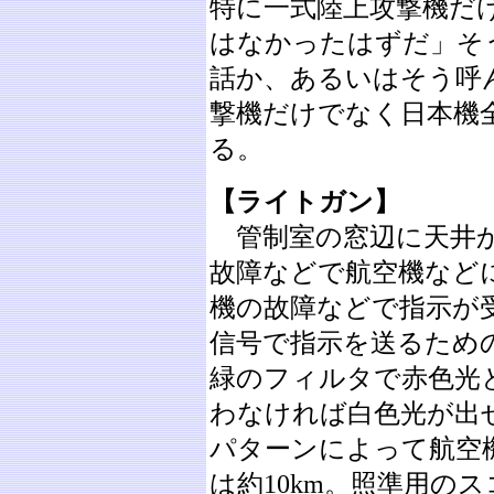
特に一式陸上攻撃機だ
はなかったはずだ」そ
話か、あるいはそう呼
撃機だけでなく日本機
る。
【ライトガン】
管制室の窓辺に天井か
故障などで航空機など
機の故障などで指示が
信号で指示を送るため
緑のフィルタで赤色光
わなければ白色光が出
パターンによって航空
は約10km。照準用の