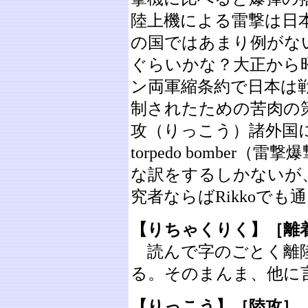
陸上機による雷撃は日
の国ではあまり例がな
ぐらいかな？大正から
ン両軍縮条約で日本は
制されたための苦肉の
攻（りっこう）諸外国
torpedo bombe
な訳をするしかないが
究者ならばRikkoでも
【りちゃくりく】［離
読んで字のごとく離陸
る。そのまんま、他に
【りっこう】［陸攻］