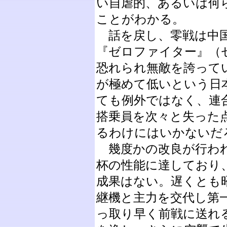
い自虐的、あるいは何
ことがわかる。
話を戻し、零戦は中国
『ゼロファイター』（
恐れられ無敵を誇って
が極めて低いという日
ても例外ではなく、連
搭乗員を次々と失った
るわけにはいかないだ
幾度かの改良が行われ
杯の性能に達しており
成果はない。遅くとも昭
継機と主力を交代し第
っ取り早く前戦に送れ