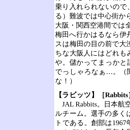
乗り入れられないので
る）難波では中心街か
大阪・関西空港間では
梅田へ行かはるなら伊
スは梅田の目の前で大
ちな大阪人にはどれも
や。儲かってまっかと
でっしゃろなぁ…。（
な！）
【ラビッツ】［Rabbits
JAL Rabbits。
ルチーム。選手の多く
トである。創部は196