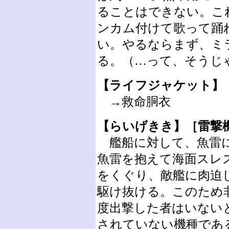
ることはできない。こ
ンカム付けて歌って踊
い。やるならまず、ミ
る。（…って、そうじ
【ライフジャケット】
→救命胴衣
【らいげきき】［雷撃
艦船に対して、魚雷に
魚雷を抱えて海面スレ
をくぐり、敵艦に肉迫
駆け抜ける。このため
度出撃した者はいない
されていない機種であ