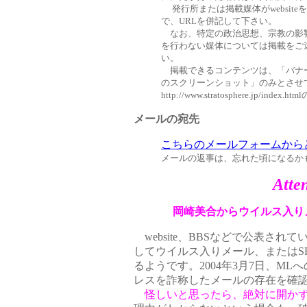
発行所または掲載媒体がwebsit
で、URLを併記して下さい。
なお、特定の政治思想、宗教の影響
を行わない媒体については掲載をご
い。
掲載できるコンテンツは、「バナー」「表紙（htt
のスクリーンショット」のみとさせ
http://www.stratosphere.jp/i
メールの宛先
こちらのメールフォームから
メールの返事は、忘れた頃になるかも
Atten
岡崎美合からウイルス入り
website、BBSなどで公表
してウイルス入りメール、またはS
るようです。2004年3月7日、M
レスを詐称したメールの存在を確
怪しいと思ったら、絶対に開か