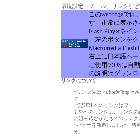
環境設定、メール、リンクなど
このwebpageで
す。正常に表示さ
Flash Playe
左のボタンをク
Macromedia F
右上に日本語ペー
ご使用のOSは自
の説明はダウンロ
リンクについて
○リンク先は <a href="http://www.s
す。
上記URLへのリンクはフリー
以外へのリンクは、リンクの
に組み込むかたちでのリンク
○バナーを新造しました。旅
ぞ。