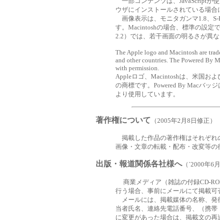
一部コンテンツは、JavaScriptが使用
ウザにインストールされている場合
画像表示は、モニタガンマ1.8、S
す。Macintoshの場合、標準の設
2.2）では、若干画面の明るさが異
The Apple logo and Macintosh are trade
and other countries. The Powered By Ma
with permission.
Appleロゴ、Macintoshは、米国および
の商標です。Powered By Macバッジ
より使用しています。
著作権について
（2005年2月8日修正）
掲載した作品の著作権はそれぞれの作
画像・文章の転載・配布・改変等の
出版・報道関係各社様へ
（`2000年6
商業メディア（雑誌の付録CD-RO
行う場合、事前にメールにて掲載
可
メールには、掲載媒体の名称、発
当者氏名、連絡先電話番号、（携帯
に変更があった場合は、掲載文の再