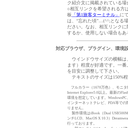
ク紹介文に掲載されている場
○
相互リンクを希望される方
板
「第1旅客ターミナル」
に
は、“忘れた頃”…(^^;と
ださい。なお、相互リンクに
するか、使用しない場合もあ
対応ブラウザ、プラグイン、環境
ウインドウサイズの横幅は、80
ます）程度が好適です。一番上
を目安に調整して下さい。
テキストのサイズは150%
フルカラー（1670万色）、モニタ解像度
Internet Explorer5.0以上。最新の
環境を想定しています。WindowsPC
インターネットテレビ、PDA等で
りません。
製作環境はiBook（Dual USB500MHz
ンチLCD、MacOS X 10.3）Dreamwe
行っております。