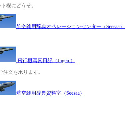
ント欄にどうぞ。
航空雑用辞典オペレーションセンター（Seesaa）
飛行機写真日記（Jugem）
へのご注文を承ります。
航空雑用辞典資料室（Seesaa）