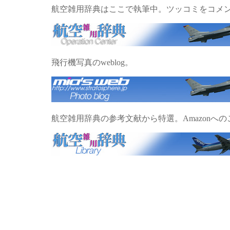
航空雑用辞典はここで執筆中。ツッコミをコメ
飛行機写真のweblog。
航空雑用辞典の参考文献から特選
。Amazon